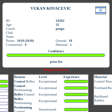
VUKAN KOVACEVIC
ID:
24362
Age:
32
Coach:
pongo
Club:
Team:
Points :
1610 (1610)
General :
18
Continental :
4
National :
1
Confidence
prize list
Progression level
Returns
Level
Experience
Material
Control
Reflex
Exceptionnal
Control Woo
Control
Exceptionnal
Forehand Ru
Positionning
Reflex
Control
Exceptionnal
Backhand
Reflex
Rubber
Exceptionnal
Positionning
Positionning
Sensationnal
Control