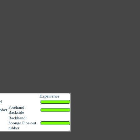
Experience
d
Forehand:
bber
Backside
Backhand:
Sponge Pips-out
rubber