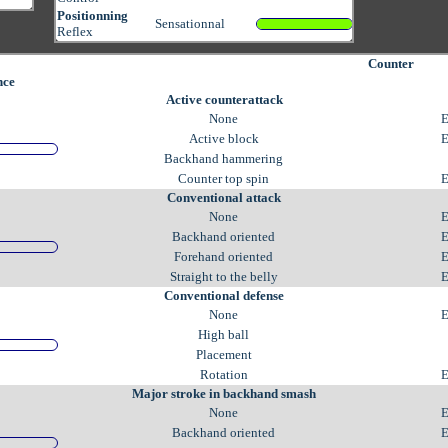
Positionning
Sensationnal
Reflex
Counter
nce
Active counterattack
None
E
Active block
E
Backhand hammering
Counter top spin
E
Conventional attack
None
E
Backhand oriented
E
Forehand oriented
E
Straight to the belly
E
Conventional defense
None
E
High ball
Placement
Rotation
E
Major stroke in backhand smash
None
E
Backhand oriented
E