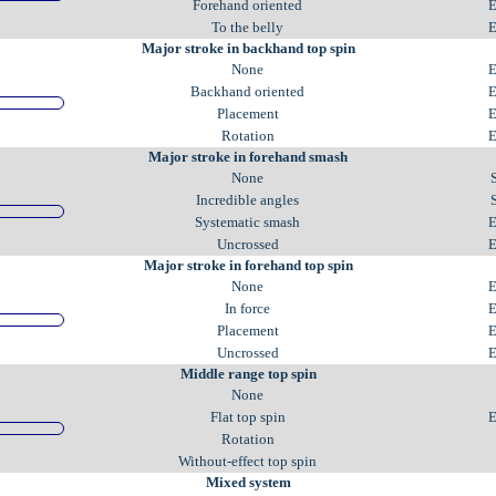
Forehand oriented
E
To the belly
E
Major stroke in backhand top spin
None
E
Backhand oriented
E
Placement
E
Rotation
E
Major stroke in forehand smash
None
Incredible angles
Systematic smash
E
Uncrossed
E
Major stroke in forehand top spin
None
E
In force
E
Placement
E
Uncrossed
E
Middle range top spin
None
Flat top spin
E
Rotation
Without-effect top spin
Mixed system