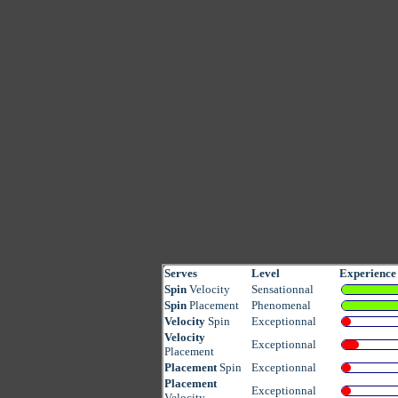
Serves
Level
Experience
Spin
Velocity
Sensationnal
Spin
Placement
Phenomenal
Velocity
Spin
Exceptionnal
Velocity
Exceptionnal
Placement
Placement
Spin
Exceptionnal
Placement
Exceptionnal
Velocity